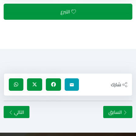
التبرع
شارك
السابق
التالي