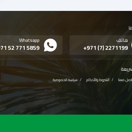
ا
هاتف
Whatsapp
71 52 771 5859
+971 (7) 2271199
سريعة
اصل معنا
الشروط والأحكام
سياسة الخصوصية