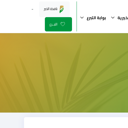
-
نافذة الخير
خيرية
بوابة التبرع
التبــرع