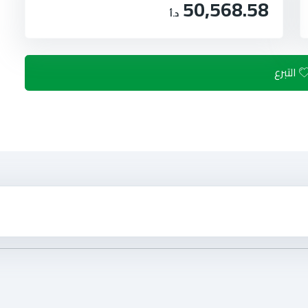
50,568.58
د.أ
التبرع