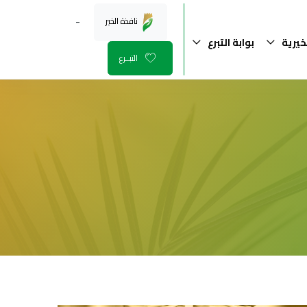
-
نافذة الخير
خيرية
بوابة التبرع
التبــرع