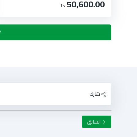
50,600.00
د.أ
شارك
السابق